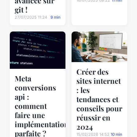
avancée sur
16/07/2025 08:22
11 min
git !
27/07/2025 11:24
9 min
Créer des
Meta
sites internet
conversions
: les
api :
tendances et
comment
conseils pour
faire une
réussir en
implémentation
2024
parfaite ?
15/02/2026 14:52
10 min