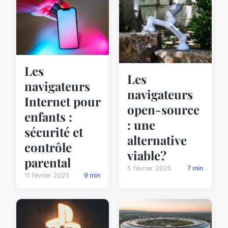
Les
Les
navigateurs
navigateurs
Internet pour
open-source
enfants :
: une
sécurité et
alternative
contrôle
viable?
parental
5 février 2025
7 min
11 février 2025
9 min