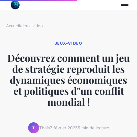
Accueil
›
Jeux-video
JEUX-VIDEO
Découvrez comment un jeu
de stratégie reproduit les
dynamiques économiques
et politiques d"un conflit
mondial !
Thaïs
7 février 2025
5 min de lecture
T