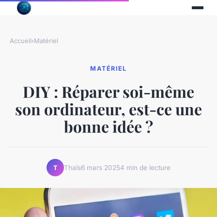
Accueil
›
Matériel
MATÉRIEL
DIY : Réparer soi-même
son ordinateur, est-ce une
bonne idée ?
Thaïs
6 mars 2025
4 min de lecture
T