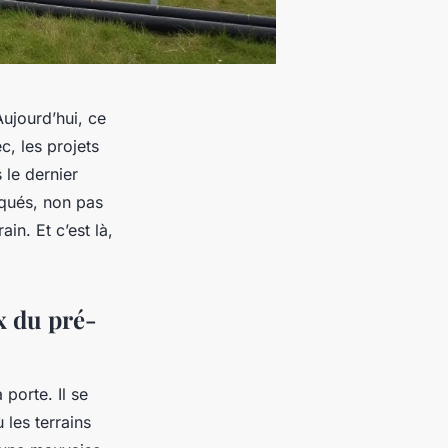
Aujourd’hui, ce
c, les projets
 le dernier
oqués, non pas
in. Et c’est là,
x du pré-
porte. Il se
les terrains