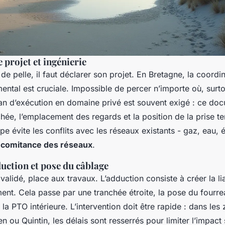
 projet et ingénierie
de pelle, il faut déclarer son projet. En Bretagne, la coordi
ental est cruciale. Impossible de percer n’importe où, surt
an d’exécution en domaine privé est souvent exigé : ce docu
chée, l’emplacement des regards et la position de la prise t
e évite les conflits avec les réseaux existants - gaz, eau, él
comitance des réseaux
.
uction et pose du câblage
 validé, place aux travaux. L’adduction consiste à créer la li
iment. Cela passe par une tranchée étroite, la pose du fourrea
 la PTO intérieure. L’intervention doit être rapide : dans les
ou Quintin, les délais sont resserrés pour limiter l’impact 