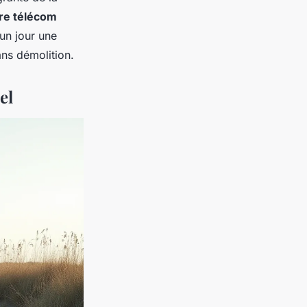
ure télécom
 un jour une
ans démolition.
el