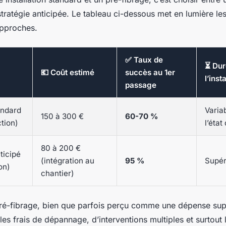
stratégie anticipée. Le tableau ci-dessous met en lumière le
approches.
✅ Taux de
⏳ Dur
💶 Coût estimé
succès au 1er
l’inst
passage
andard
Varia
150 à 300 €
60-70 %
tion)
l’état
80 à 200 €
ticipé
(intégration au
95 %
Supér
on)
chantier)
pré-fibrage, bien que parfois perçu comme une dépense sup
 les frais de dépannage, d’interventions multiples et surtout 