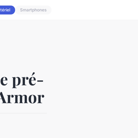
tériel
Smartphones
de pré-
'Armor