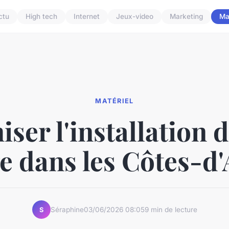
ctu
High tech
Internet
Jeux-video
Marketing
Ma
MATÉRIEL
ser l'installation 
ge dans les Côtes-d
Séraphine
03/06/2026 08:05
9 min de lecture
S