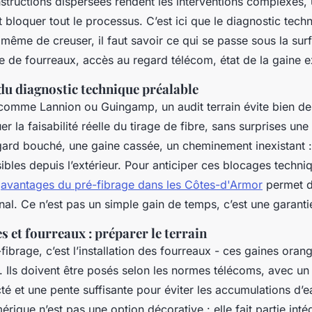
nstructions dispersées rendent les interventions complexes
t bloquer tout le processus. C’est ici que le diagnostic tech
même de creuser, il faut savoir ce qui se passe sous la surf
 de fourreaux, accès au regard télécom, état de la gaine e
du diagnostic technique préalable
 comme Lannion ou Guingamp, un audit terrain évite bien d
er la faisabilité réelle du tirage de fibre, sans surprises une
ard bouché, une gaine cassée, un cheminement inexistant :
sibles depuis l’extérieur. Pour anticiper ces blocages techni
s
avantages du pré-fibrage dans les Côtes-d'Armor
permet d
al. Ce n’est pas un simple gain de temps, c’est une garantie
s et fourreaux : préparer le terrain
ibrage, c’est l’installation des fourreaux - ces gaines oran
. Ils doivent être posés selon les normes télécoms, avec un
é et une pente suffisante pour éviter les accumulations d’e
mérique n’est pas une option décorative : elle fait partie inté