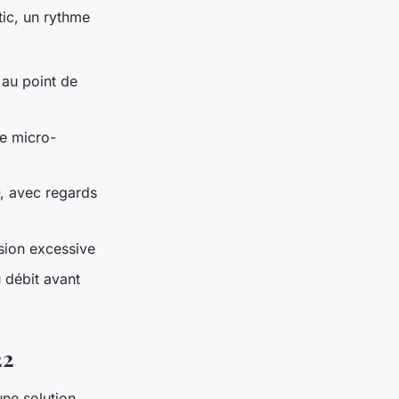
tic, un rythme
é au point de
ne micro-
, avec regards
sion excessive
 débit avant
22
une solution