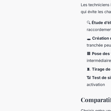
Les techniciens 
qui évite les ch
🔍
Étude d’él
raccordemen
🕳️
Création 
tranchée peut
🟧
Pose des 
intermédiaire
🧵
Tirage de 
📶
Test de s
activation
Comparatif
Choisir entre un