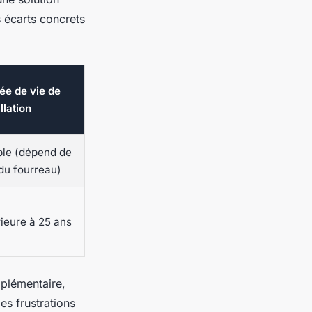
s écarts concrets
ée de vie de
allation
ble (dépend de
 du fourreau)
ieure à 25 ans
plémentaire,
les frustrations