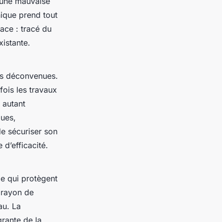
, une mauvaise
nique prend tout
ace : tracé du
xistante.
es déconvenues.
 fois les travaux
 autant
ques,
e sécuriser son
 d’efficacité.
ge qui protègent
 rayon de
au. La
grante de la