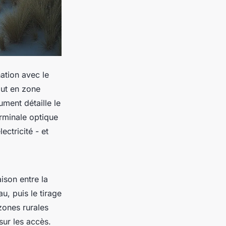
nation avec le
out en zone
ment détaille le
erminale optique
ectricité - et
aison entre la
u, puis le tirage
 zones rurales
sur les accès.