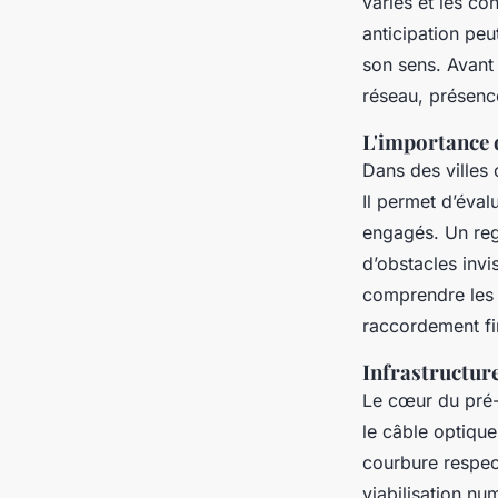
variés et les co
anticipation peu
son sens. Avant 
réseau, présence
L'importance 
Dans des villes
Il permet d’évalu
engagés. Un reg
d’obstacles invi
comprendre le
raccordement fin
Infrastructure
Le cœur du pré-f
le câble optique
courbure respect
viabilisation nu