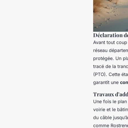
Déclaration de
Avant tout coup 
réseau départem
protégée. Un pl
tracé de la tran
(PTO). Cette étap
garantit une
con
Travaux d'add
Une fois le plan
voirie et le bât
du câble jusqu’à
comme Rostrenen 